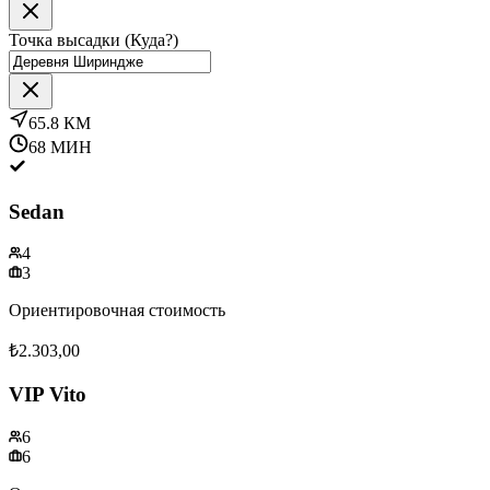
Точка высадки (Куда?)
65.8
КМ
68
МИН
Sedan
4
3
Ориентировочная стоимость
₺2.303,00
VIP Vito
6
6