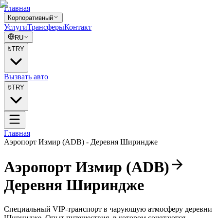
Главная
Корпоративный
Услуги
Трансферы
Контакт
RU
₺
TRY
Вызвать авто
₺
TRY
Главная
Аэропорт Измир (ADB)
-
Деревня Шириндже
Аэропорт Измир (ADB)
Деревня Шириндже
Специальный VIP-транспорт в чарующую атмосферу деревни
Шириндже. Опыт путешествия, в котором сочетаются