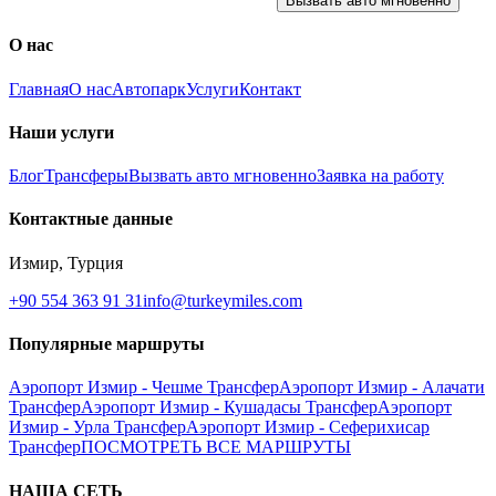
Вызвать авто мгновенно
О нас
Главная
О нас
Автопарк
Услуги
Контакт
Наши услуги
Блог
Трансферы
Вызвать авто мгновенно
Заявка на работу
Контактные данные
Измир, Турция
+90 554 363 91 31
info@turkeymiles.com
Популярные маршруты
Аэропорт Измир - Чешме Трансфер
Аэропорт Измир - Алачати
Трансфер
Аэропорт Измир - Кушадасы Трансфер
Аэропорт
Измир - Урла Трансфер
Аэропорт Измир - Сеферихисар
Трансфер
ПОСМОТРЕТЬ ВСЕ МАРШРУТЫ
НАША СЕТЬ