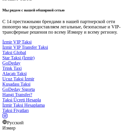
Мы рядом с нашей обширной сетью
С 14 престижными брендами в нашей партнерской сети
monorepo мы предоставляем легальные, безопасные и VIP-
трансферные решения по всему Измиру и всему региону.
İzmir VIP Taksi
İzmir VIP Transfer Taksi
Taksi Global
Star Taksi (İzmir)
GoDeday
Trink Taxi
Alaçatı Taksi
Ucuz Taksi İzmir
Kuşadası Taksi
GoDeday Sigorta
Hangi Transfer?
Taksi Ücreti Hesapla
İzmir Taksi Hesaplama
Taksi Fiyatları
Русский
Измир